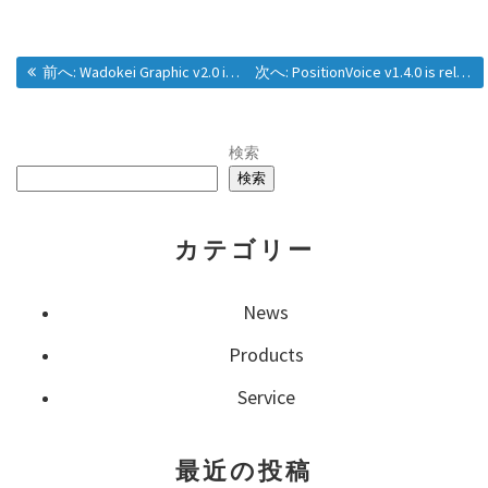
投
過去の投稿:
次の投稿:
前へ:
Wadokei Graphic v2.0 is released.
次へ:
PositionVoice v1.4.0 is released
稿
検索
検索
ナ
カテゴリー
ビ
ゲ
News
Products
ー
Service
シ
最近の投稿