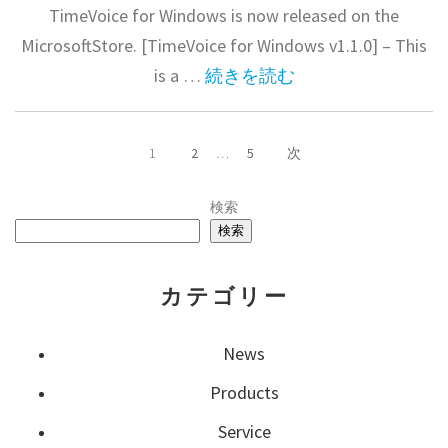
TimeVoice for Windows is now released on the
MicrosoftStore. [TimeVoice for Windows v1.1.0] – This
is a …
続きを読む
投
ペ
ペ
ペ
1
2
…
5
次
ー
ー
ー
ジ
ジ
ジ
稿
検索
検索
の
カテゴリー
ペ
News
ー
Products
Service