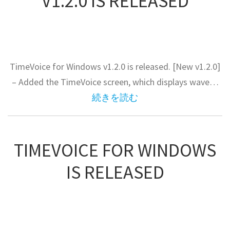
V1.2.0 IS RELEASED
TimeVoice for Windows v1.2.0 is released. [New v1.2.0]
– Added the TimeVoice screen, which displays wave…
続きを読む
TIMEVOICE FOR WINDOWS
IS RELEASED