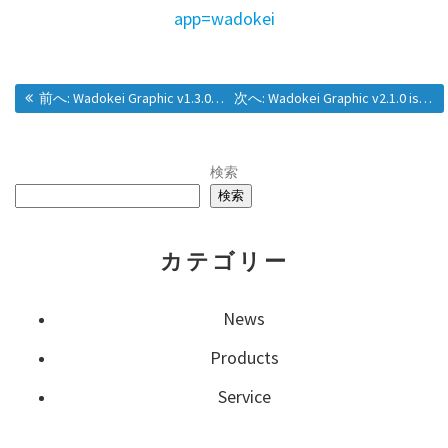
app=wadokei
投
過去の投稿:
次の投稿:
前へ:
Wadokei Graphic v1.3.0 is released.
次へ:
Wadokei Graphic v2.1.0 is Released
稿
検索
検索
ナ
カテゴリー
ビ
ゲ
News
Products
ー
Service