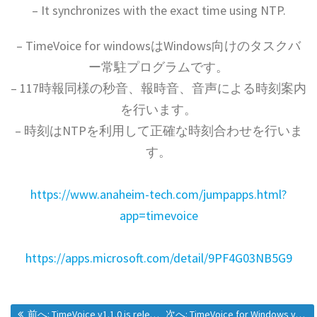
– It synchronizes with the exact time using NTP.
– TimeVoice for windowsはWindows向けのタスクバ
ー常駐プログラムです。
– 117時報同様の秒音、報時音、音声による時刻案内
を行います。
– 時刻はNTPを利用して正確な時刻合わせを行いま
す。
https://www.anaheim-tech.com/jumpapps.html?
app=timevoice
https://apps.microsoft.com/detail/9PF4G03NB5G9
過去の投稿:
次の投稿:
前へ:
TimeVoice v1.1.0 is released
次へ:
TimeVoice for Windows v1.2.0 is released