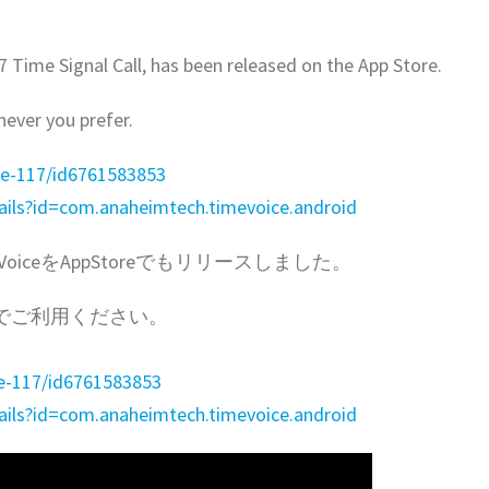
7 Time Signal Call, has been released on the App Store.
hever you prefer.
ce-117/id6761583853
tails?id=com.anaheimtech.timevoice.android
TimeVoiceをAppStoreでもリリースしました。
な方でご利用ください。
ce-117/id6761583853
tails?id=com.anaheimtech.timevoice.android