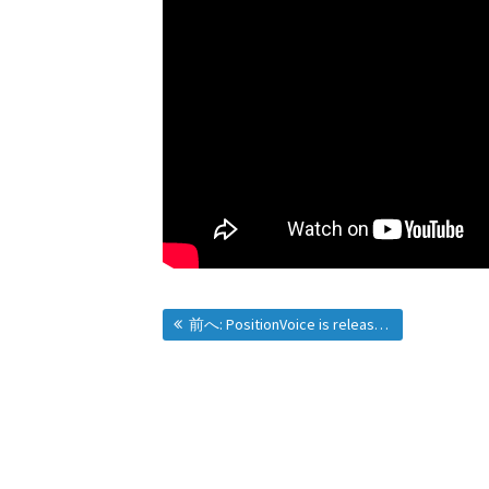
投
過去の投稿:
前へ:
PositionVoice is released.
稿
ナ