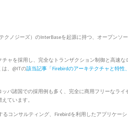
ロテクノジーズ）のInterBaseを起源に持つ、オープンソ
ーキテクチャを採用し、完全なトランザクション制御と高速な
は、@ITの
該当記事「Firebirdのアーキテクチャと特性
ロッパ諸国での採用例も多く、完全に商用フリーなライ
増えています。
関するコンサルティング、Firebirdを利用したアプリケー