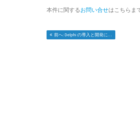
本件に関する
お問い合せ
はこちらま
投
過去の投稿:
前へ:
Delphi の導入と開発に関するコンサルティング
稿
ナ
ビ
ゲ
ー