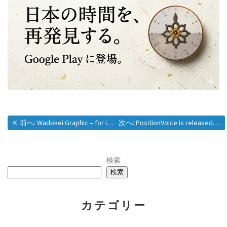
投
過去の投稿:
次の投稿:
前へ:
Wadokei Graphic – for iOS is released.
次へ:
PositionVoice is released.
稿
検索
検索
ナ
カテゴリー
ビ